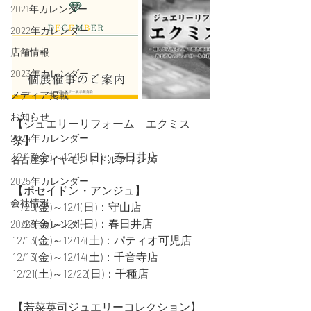
2021年カレンダー
2022年カレンダー
店舗情報
2023年カレンダー
メディア掲載
お知らせ
【ジュエリーリフォーム　エクミス
2024年カレンダー
祭】
12/13(金)～12/15(日)：春日井店
名古屋ダイヤモンドドルフィンズ
2025年カレンダー
【ポセイドン・アンジュ】
会社情報
11/29(金)～12/1(日)：守山店
11/29(金)～12/1(日)：春日井店
2026年カレンダー
12/13(金)～12/14(土)：パティオ可児店
12/13(金)～12/14(土)：千音寺店
12/21(土)～12/22(日)：千種店
【若菜英司ジュエリーコレクション】