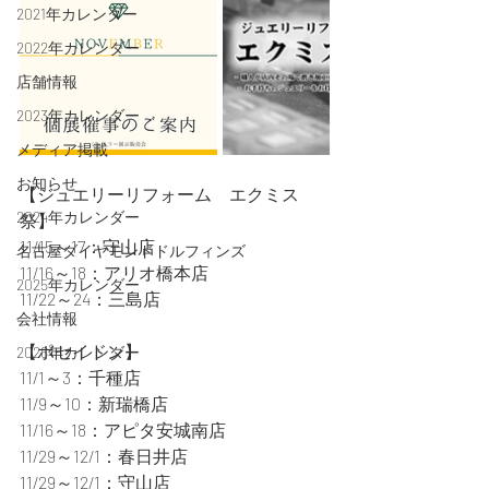
2021年カレンダー
2022年カレンダー
店舗情報
2023年カレンダー
メディア掲載
お知らせ
【ジュエリーリフォーム　エクミス
2024年カレンダー
祭】
11/15～17：守山店
名古屋ダイヤモンドドルフィンズ
11/16～18：アリオ橋本店
2025年カレンダー
11/22～24：三島店
会社情報
【ポセイドン】
2026年カレンダー
11/1～3：千種店
11/9～10：新瑞橋店
11/16～18：アピタ安城南店
11/29～12/1：春日井店
11/29～12/1：守山店