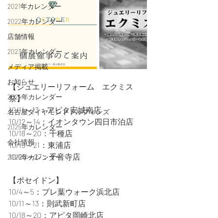
2021年カレンダー
2022年カレンダー
店舗情報
2023年カレンダー
メディア掲載
お知らせ
【ジュエリーリフォーム　エクミス
2024年カレンダー
祭】
10/11～13：アピタ安城南店
名古屋ダイヤモンドドルフィンズ
10/12～14：イオンタウン四日市泊店
2025年カレンダー
10/18～20：千種店
会社情報
10/19～21：東浦店
10/25～27：千音寺店
2026年カレンダー
【ポセイドン】
10/4～5：プレ葉ウォーク浜北店
10/11～13：則武新町店
10/18～20：アピタ岡崎北店