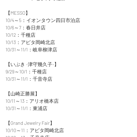
【MESSO】
10/4～5：イオンタウン四日市泊店
10/6～7：春日井店
10/12：千種店
10/13：アピタ岡崎北店
10/31～11/1：岐阜柳津店
【いぶき -津守幾久子-】
9/29～10/1：千種店
10/31～11/1：千音寺店
【山崎正勝展】
10/11～13：アリオ橋本店
10/31～11/1：東浦店
【Grand Jewelry Fair】
10/10～11：アピタ岡崎北店