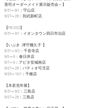
英司オーダーメイド展示販売会～】
8/31～9/1：守山店
9/27～28：則武新町店
【MESSO】
8/31～9/1：イオンタウン四日市泊店
【いぶき -津守幾久子-】
8/31～9/2：千音寺店
9/5～6：春日井店
9/7～9：アピタ安城南店
9/27～28：パティオ可児店
9/29～10/1：千種店
【木若克年展】
8/31～9/2：三島店
9/27～28：三島店