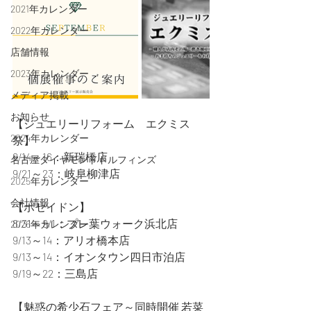
2021年カレンダー
2022年カレンダー
店舗情報
2023年カレンダー
メディア掲載
お知らせ
【ジュエリーリフォーム　エクミス
2024年カレンダー
祭】
9/14～16：新瑞橋店
名古屋ダイヤモンドドルフィンズ
9/21～23：岐阜柳津店
2025年カレンダー
会社情報
【ポセイドン】
8/31～9/1：プレ葉ウォーク浜北店
2026年カレンダー
9/13～14：アリオ橋本店
9/13～14：イオンタウン四日市泊店
9/19～22：三島店
【魅惑の希少石フェア～同時開催 若菜