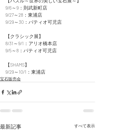
【パズル～世界の美しい宝石展～】
9/6～9：則武新町店
9/27～28：東浦店
9/29～30：パティオ可児店
【クラシック展】
8/31～9/1：アリオ橋本店
9/5～8：パティオ可児店
【SHAMS】
9/29～10/1：東浦店
宝石販売会
最新記事
すべて表示