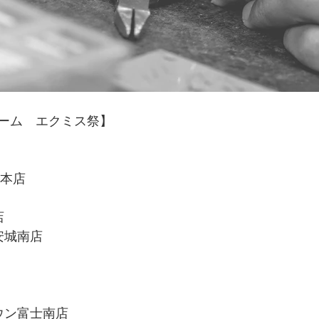
ーム　エクミス祭】
橋本店
店
タ安城南店
タウン富士南店