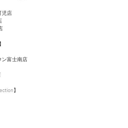
オ可児店
店
店
r】
タウン富士南店
店
lection】