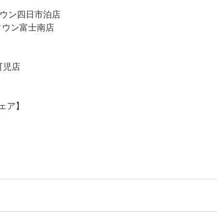
オンタウン四日市泊店
オンタウン富士南店
オ可児店
ェア】