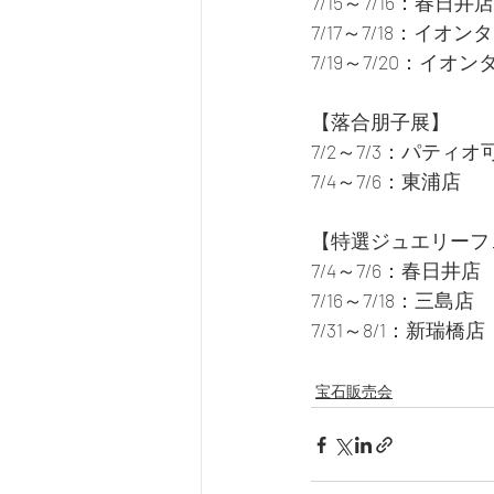
7/15～7/16：春日井店
7/17～7/18：イ
7/19～7/20：イ
【落合朋子展】
7/2～7/3：パティ
7/4～7/6：東浦店
【特選ジュエリーフ
7/4～7/6：春日井店
7/16～7/18：三島店
7/31～8/1：新瑞橋店
宝石販売会