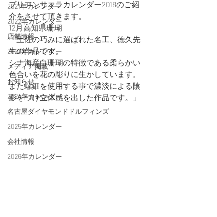
ブリアンサエラカレンダー2018のご紹
2021年カレンダー
介をさせて頂きます。
2022年カレンダー
12月高知県珊瑚
店舗情報
「土佐の巧みに選ばれた名工、徳久先
生の作品です。
2023年カレンダー
シナ海産白珊瑚の特徴である柔らかい
メディア掲載
色合いを花の彫りに生かしています。
お知らせ
また螺鈿を使用する事で濃淡による陰
2024年カレンダー
影をつけ立体感を出した作品です。」
名古屋ダイヤモンドドルフィンズ
2025年カレンダー
会社情報
2026年カレンダー