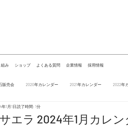
り組み
ショップ
よくある質問
企業情報
採用情報
石販売会
2020年カレンダー
2021年カレンダー
2022
24年1月1日
読了時間: 1分
載
お知らせ
2024年カレンダー
名古屋ダイヤモンドド
サエラ 2024年1月カレ