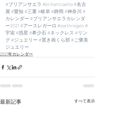
#ブリアンサエラ
#brillantcaetla
#名古
屋
#愛知
#三重
#岐阜
#静岡
#神奈川
#
カレンダー
#ブリアンサエラカレンダ
ー2021
#アースレガーロ
#earthregalo
#
宇宙
#惑星
#希少石
#ネックレス
#リン
グ
#ジュエリー
#置き画くら部
#ご褒美
ジュエリー
2021年カレンダー
最新記事
すべて表示