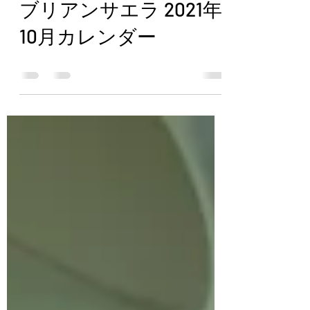
ングし、さらにハート型の金具にぶ
ら下げた一点モノのピアスになりま
ブリアンサエラ
2021年10月1日
読了時間: 1分
す。...
ブリアンサエラ 2021年
10月カレンダー