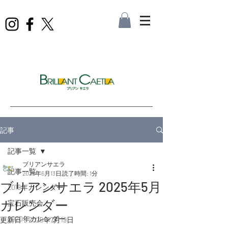
記事
記事一覧
ブリアンサエラ
記事一覧
2025年6月13日
読了時間: 1分
ブリアンサエラ 2025年5月
2019年カレンダー
カレンダー
宝石販売会
2020年カレンダー
更新日：
2025年7月19日