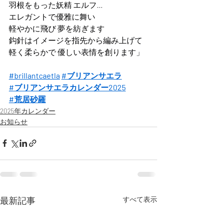
羽根をもった妖精 エルフ…
エレガントで優雅に舞い
軽やかに飛び 夢を紡ぎます
鈎針はイメージを指先から編み上げて
軽く柔らかで 優しい表情を創ります」
#brillantcaetla
#ブリアンサエラ
#ブリアンサエラカレンダー2025
#荒居砂羅
2025年カレンダー
お知らせ
最新記事
すべて表示