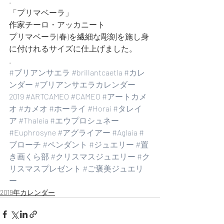
.
「プリマベーラ」
作家チーロ・アッカニート
プリマベーラ(春)を繊細な彫刻を施し身
に付けれるサイズに仕上げました。
.
#ブリアンサエラ
#brillantcaetla
#カレ
ンダー
#ブリアンサエラカレンダー
2019
#ARTCAMEO
#CAMEO
#アートカメ
オ
#カメオ
#ホーライ
#Horai
#タレイ
ア
#Thaleia
#エウプロシュネー
#Euphrosyne
#アグライアー
#Aglaia
#
ブローチ
#ペンダント
#ジュエリー
#置
き画くら部
#クリスマスジュエリー
#ク
リスマスプレゼント
#ご褒美ジュエリ
ー
2019年カレンダー