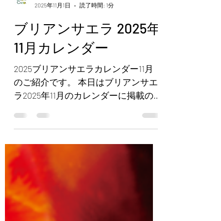
ブリアンサエラ
2025年11月1日
読了時間: 1分
ブリアンサエラ 2025年
11月カレンダー
2025ブリアンサエラカレンダー11月
のご紹介です。 本日はブリアンサエ
ラ2025年11月のカレンダーに掲載の
ジュエリーをご紹介致します。 今月
は 祢津新先生 のジュエリーです。
「ヨーロッパのアンティークジュエ
リーをモティーフとした祢津 新の
ジュエリー...